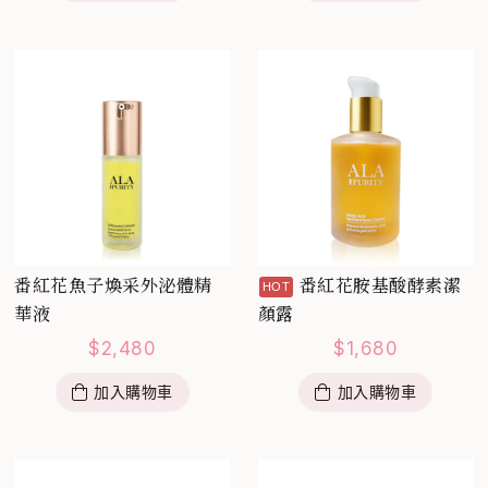
番紅花魚子煥采外泌體精
番紅花胺基酸酵素潔
華液
顏露
$
2,480
$
1,680
加入購物車
加入購物車