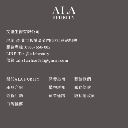
艾儷生醫有限公司
地址 :新北市板橋區金門街372巷6號4樓
服務專線 :0965-660-005
LINE ID : @ailebeauty
信箱 :alistairhsu681@gmail.com
關於ALA PURITY
保養指南
聯絡我們
產品介紹
購物須知
服務條款
最新活動
銷售通路
隱私權政策
口碑推薦