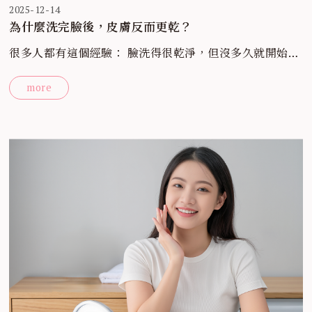
2025-12-14
為什麼洗完臉後，皮膚反而更乾？
很多人都有這個經驗： 臉洗得很乾淨，但沒多久就開始覺
得緊繃、乾燥， 其實問題往往不在「沒擦保養品」，而是
more
清潔過度。 📌 當清潔力太強時，會發生三件事： 1️⃣ 皮膚
表層的油脂被