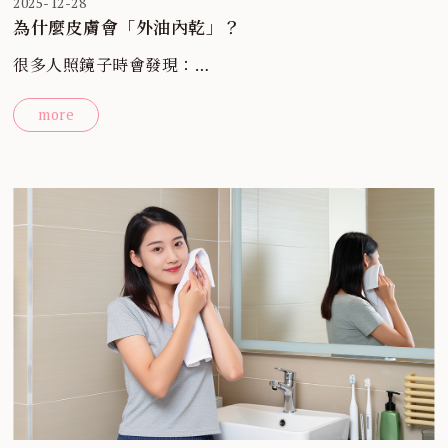
2025-12-28
為什麼皮膚會「外油內乾」？
很多人照鏡子時會發現：
T 字部位出油、兩頰卻乾燥，甚至上妝容易浮粉，
more
這種狀況常被誤以為是「油性肌」，但事實上更接近 外油
內乾。