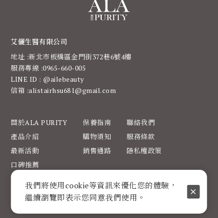
艾儷生醫有限公司
地址 :新北市板橋區金門街372巷6號4樓
服務專線 :0965-660-005
LINE ID : @ailebeauty
信箱 :alistairhsu681@gmail.com
關於ALA PURITY
保養指南
聯絡我們
產品介紹
購物須知
服務條款
最新活動
銷售通路
隱私權政策
口碑推薦
我們將使用cookie等資訊來優化您的體驗，
繼續瀏覽即表示您同意我們使用。