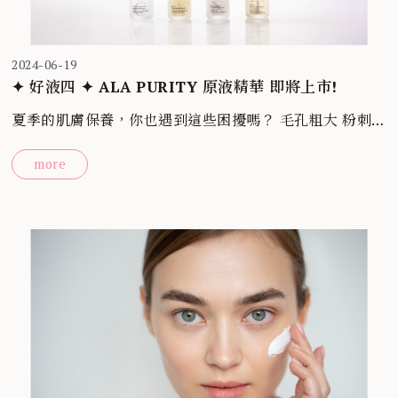
2024-06-19
✦ 好液四 ✦ ALA PURITY 原液精華 即將上市!
夏季的肌膚保養，你也遇到這些困擾嗎？ 毛孔粗大 粉刺
痘痘 膚色暗沈 希望找到更適合個人膚況的保養品 【 ALA
more
Purity 原液精華系列 】以近年討論度激增的「減法保養」
為研發理