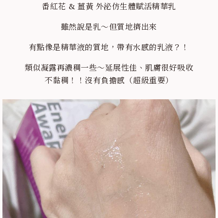
番紅花 & 薑黃 外泌仿生體賦活精華乳
雖然說是乳～但質地擠出來
有點像是精華液的質地，帶有水感的乳液？！
類似凝露再濃稠一些～延展性佳、肌膚很好吸收
不黏稠！！沒有負擔感（超級重要）