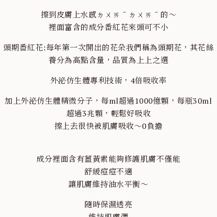
擦到皮膚上水感ㄉㄨㄞˉㄉㄨㄞˉ的～
裡面富含的成分番紅花來頭可不小
頭期番紅花:每年第一次開出的花朵我們稱為頭期花，其花絲
養分為高點含量，品質為上上之選
外泌仿生體專利技術，4倍吸收率
加上外泌仿生體精微分子，每ml超過1000億顆，每瓶30ml
超過3兆顆，輕鬆好吸收
擦上去很快被肌膚吸收～0負擔
成分裡面含有薑黃素能夠修護肌膚不僅能
舒緩痘痘不適
讓肌膚維持油水平衡～
隨時保濕透亮