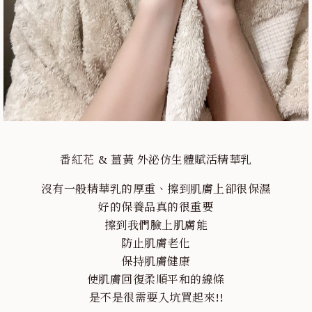
番紅花 & 薑黃 外泌仿生體賦活精華乳
沒有一般精華乳的厚重、擦到肌膚上卻很保濕
好的保養品真的很重要
擦到我們臉上肌膚能
防止肌膚老化
保持肌膚健康
使肌膚回復柔順平和的線條
是不是很需要入坑買起來!!