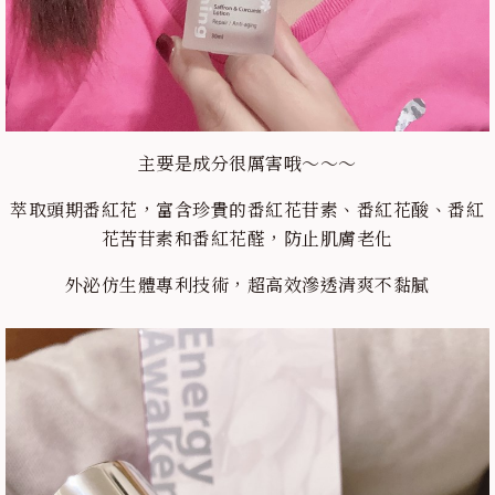
主要是成分很厲害哦～～～
萃取頭期番紅花，富含珍貴的番紅花苷素、番紅花酸、番紅
花苦苷素和番紅花醛，防止肌膚老化
外泌仿生體專利技術，超高效滲透清爽不黏膩