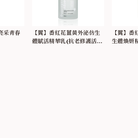
亮采青春
【翼】番紅花薑黃外泌仿生
【翼】番紅
體賦活精華乳(抗老修護活
生體煥妍
膚)
斑)