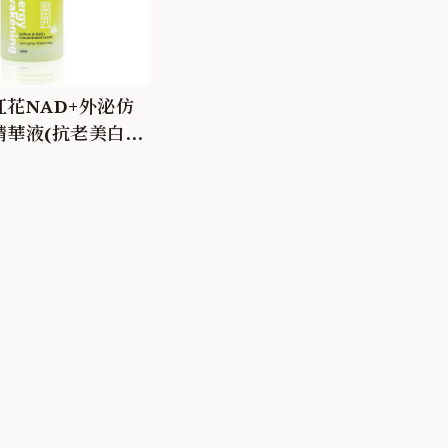
花NAD+外泌仿
精華液(抗老美白淡